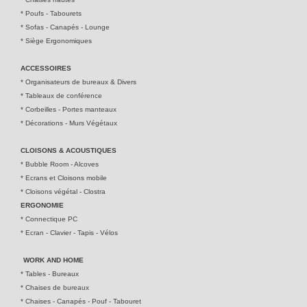
*
Poufs - Tabourets
*
Sofas - Canapés - Lounge
*
Siège Ergonomiques
ACCESSOIRES
*
Organisateurs de bureaux & Divers
*
Tableaux de conférence
*
Corbeilles - Portes manteaux
*
Décorations - Murs Végétaux
CLOISONS & ACOUSTIQUE
S
*
Bubble Room - Alcoves
*
Ecrans et Cloisons mobile
*
Cloisons végétal - Clostra
ERGONOMIE
* Connectique PC
*
Ecran - Clavier - Tapis - Vélos
WORK AND HOME
*
Tables - Bureaux
*
Chaises de bureaux
*
Chaises - Canapés - Pouf - Tabouret