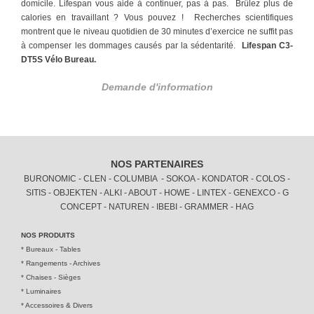
domicile. Lifespan vous aide à continuer, pas à pas.
Brûlez plus de
calories en travaillant ? Vous pouvez !
Recherches scientifiques
montrent que le niveau quotidien de 30 minutes d’exercice ne suffit pas
à compenser les dommages causés par la sédentarité.
Lifespan
C3-
DT5S Vélo Bureau.
Demande d'information
NOS PARTENAIRES
BURONOMIC - CLEN - COLUMBIA - SOKOA - KONDATOR - COLOS -
SITIS - OBJEKTEN - ALKI - ABOUT - HOWE - LINTEX - GENEXCO - G
CONCEPT - NATUREN - IBEBI - GRAMMER - HAG
NOS PRODUITS
*
Bureaux - Tables
*
Rangements - Archives
*
Chaises - Sièges
*
Luminaires
*
Accessoires & Divers