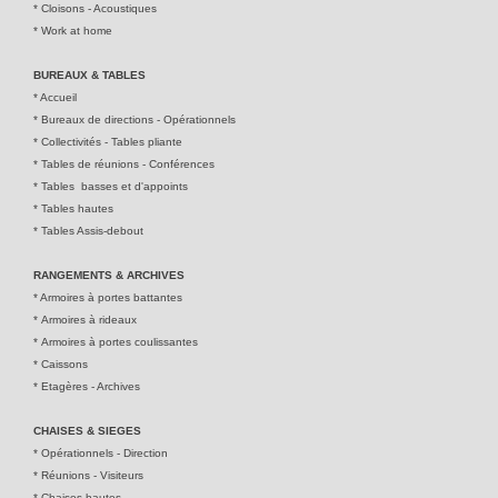
*
Cloisons - Acoustiques
*
Work at home
BUREAUX & TABLES
*
Accueil
*
Bureaux de directions - Opérationnel
s
*
Collectivités - Tables pliante
*
Tables de réunions - Conférences
*
Tables basses et d'appoints
*
Tables hautes
*
Tables Assis-debout
RANGEMENTS & ARCHIVES
*
Armoires à portes battantes
*
Armoires à rideaux
*
Armoires à portes coulissantes
*
Caissons
*
Etagères - Archives
CHAISES & SIEGES
*
Opérationnels - Direction
*
Réunions - Visiteurs
*
Chaises hautes