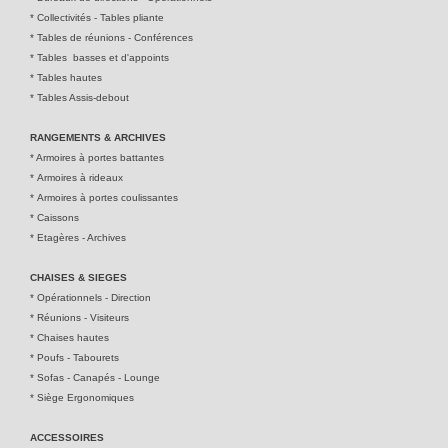
*
Collectivités - Tables pliante
*
Tables de réunions - Conférences
*
Tables basses et d'appoints
*
Tables hautes
*
Tables Assis-debout
RANGEMENTS & ARCHIVES
*
Armoires à portes battantes
*
Armoires à rideaux
*
Armoires à portes coulissantes
*
Caissons
*
Etagères - Archives
CHAISES & SIEGES
*
Opérationnels - Direction
*
Réunions - Visiteurs
*
Chaises hautes
*
Poufs - Tabourets
*
Sofas - Canapés - Lounge
*
Siège Ergonomiques
ACCESSOIRES