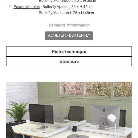
Butterfly Monarque L.60 X H.50cm
*
Ecrans doubles
: Butterfly Apollo L.84 x H.42cm
Butterfly Machaon L.76 x H.48cm
Demande d'information
ACHETER - BUTTERFLY
Fiche technique
Brochure