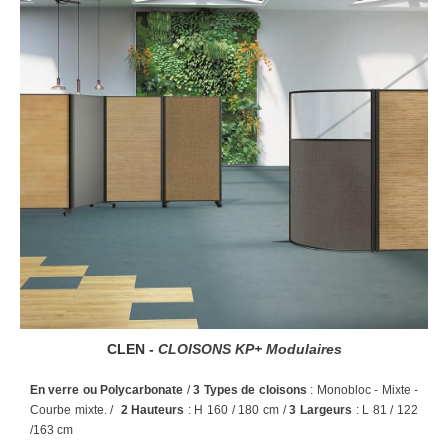
CLEN -
CLOISONS
KP+ Modulaires
En verre ou Polycarbonate
/
3 Types de cloisons
: Monobloc -
Mixte -
Courbe mixte. /
2 Hauteurs
: H 160 / 180 cm /
3 Largeurs
: L 81 / 122
/163 cm