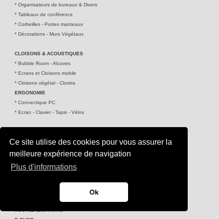
*
Organisateurs de bureaux & Divers
*
Tableaux de conférence
*
Corbeilles - Portes manteaux
*
Décorations - Murs Végétaux
CLOISONS & ACOUSTIQUE
S
*
Bubble Room - Alcoves
*
Ecrans et Cloisons mobile
*
Cloisons végétal - Clostra
ERGONOMIE
* Connectique PC
*
Ecran - Clavier - Tapis - Vélos
WORK AND HOME
Ce site utilise des cookies pour vous assurer la
*
Tables - Bureaux
*
Chaises de bureaux
meilleure expérience de navigation
*
Chaises - Canapés - Pouf - Tabouret
Plus d'informations
*
Rangements
PURIFICATEURS D'AIR
Ok
NOS PARTENAIRES
NOS REALISATIONS