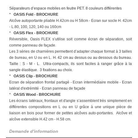
Séparateurs d’espace mobiles en feutre PET. 8 couleurs différentes
*
OASIS Fold
-
BROCHURE
Alcôve autoportante pliable H.42cm ou H 58cm -
Ecran sur socle H. 42cm
- L.80, 100, 120, 140 ou 160cm
*
OASIS Flex
-
BROCHURE
Réversible, Oasis FLEX s’utilise soit comme écran de séparation, soit
comme panneau de façade.
Les 3 séries de charnières permettent d’adapter chaque format à 3 tailles
de bureau, en U ou en L.
H. 42 cm au dessus ou au dessous du bureau.
Taille : S - M - L.
Ultra-compacts, ils sont faciles à ranger grâce à la
sangle élastique.
3 fixations au choix.
*
OASIS Clip
-
BROCHURE
Ecran de séparation frontal partagé - Ecran intermédiaire mobile - Ecran
latéral d'extrémité - Ecran panneau de façade
*
OASIS Wood
-
BROCHURE
Les écrans latéraux, frontaux et d'angle s’assemblent très simplement en
différentes compositions en L ou en U grâce à une unique pièce de
liaison en bois pour former de petites alcôves auto-portantes. Alcôve et
alcôve extensible H.42 cm - H.58 cm.
Demande d'information