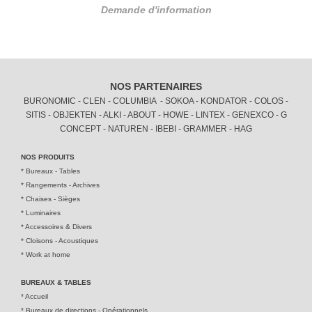
Demande d'information
NOS PARTENAIRES
BURONOMIC - CLEN - COLUMBIA - SOKOA - KONDATOR - COLOS -
SITIS - OBJEKTEN - ALKI - ABOUT - HOWE - LINTEX - GENEXCO - G
CONCEPT - NATUREN - IBEBI - GRAMMER - HAG
NOS PRODUITS
*
Bureaux - Tables
*
Rangements - Archives
*
Chaises - Sièges
*
Luminaires
*
Accessoires & Divers
*
Cloisons - Acoustiques
*
Work at home
BUREAUX & TABLES
*
Accueil
*
Bureaux de directions - Opérationnel
s