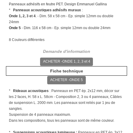
Panneaux adhésifs en feutre PET. Design Emmanuel Gallina
*
Panneaux acoustiques adhésifs muraux
:
Onde 1, 2, 3 et 4
. - Dim. 58 x 58 cm -
Ep. simple 12mm ou double
24mm
Onde 5
- Dim. 116 x 58 cm -
Ep. simple 12mm ou double 24mm
8 Couleurs différentes
Demande d'information
ACHETER -ONDE 1, 2, 3 et 4
Fiche technique
ACHETER -ONDE 5
*
Rideaux acoustiques
:
Panneaux en PET ép. 2x12 mm, décor sur
les 2 faces,
H. 58 x L. 58cm - Composition 2, 3 ou 4 panneaux,
Câbles
de suspension L. 2000 mm. Les panneaux sont reliés par 1 jeu de
sangles.
Suspension de 4 panneaux maximum.
Dans les compositions, tous les panneaux sont de même couleur.
*
Suspensions acoustiques lumineuse
:
Panneaux en PET ép. 3x12