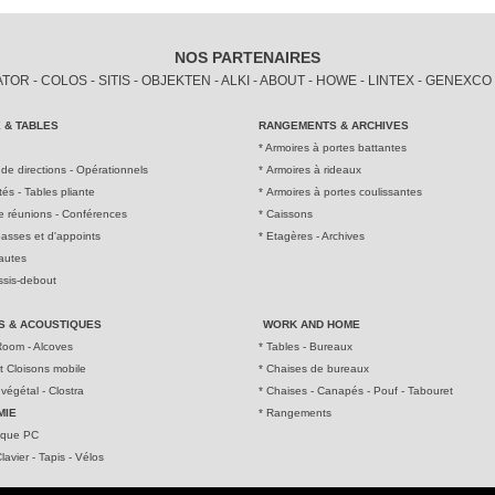
NOS PARTENAIRES
R - COLOS - SITIS - OBJEKTEN - ALKI - ABOUT - HOWE - LINTEX - GENEXCO
 & TABLES
RANGEMENTS & ARCHIVES
*
Armoires à portes battantes
de directions - Opérationnel
s
*
Armoires à rideaux
ités - Tables pliante
*
Armoires à portes coulissantes
e réunions - Conférences
*
Caissons
asses et d'appoints
*
Etagères - Archives
autes
ssis-debout
S & ACOUSTIQUE
S
WORK AND HOME
oom - Alcoves
*
Tables - Bureaux
t Cloisons mobile
*
Chaises de bureaux
végétal - Clostra
*
Chaises - Canapés - Pouf - Tabouret
MIE
*
Rangements
ique PC
lavier - Tapis - Vélos