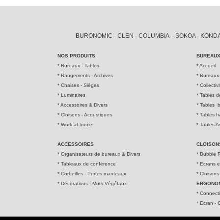
BURONOMIC - CLEN - COLUMBIA - SOKOA - KONDATO
NOS PRODUITS
BUREAUX
*
Bureaux - Tables
*
Accueil
*
Rangements - Archives
*
Bureaux 
*
Chaises - Sièges
*
Collectiv
*
Luminaires
*
Tables d
*
Accessoires & Divers
*
Tables b
*
Cloisons - Acoustiques
*
Tables h
*
Work at home
*
Tables A
ACCESSOIRES
CLOISON
*
Organisateurs de bureaux & Divers
*
Bubble R
*
Tableaux de conférence
*
Ecrans e
*
Corbeilles - Portes manteaux
*
Cloisons 
*
Décorations - Murs Végétaux
ERGONO
* Connect
*
Ecran - C