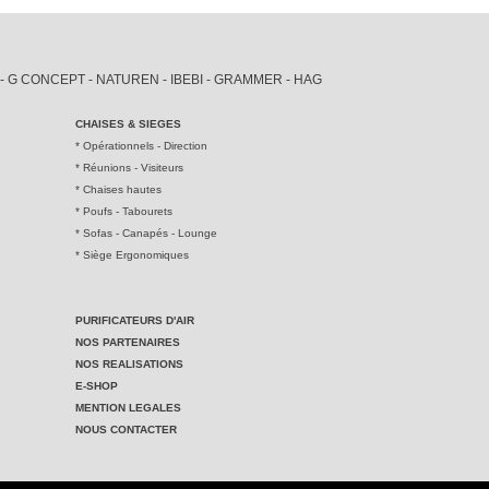
 - G CONCEPT - NATUREN - IBEBI - GRAMMER - HAG
CHAISES & SIEGES
*
Opérationnels - Direction
*
Réunions - Visiteurs
*
Chaises hautes
*
Poufs - Tabourets
*
Sofas - Canapés - Lounge
*
Siège Ergonomiques
PURIFICATEURS D'AIR
NOS PARTENAIRES
NOS REALISATIONS
E-SHOP
MENTION LEGALES
NOUS CONTACTER